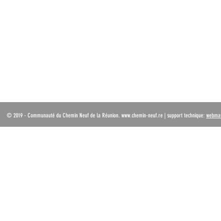
ACCUEIL
QUI SOMMES NOUS
VIE SPI
Boutique en ligne
-
CCN France
-
Chemin Neuf Musique
-
Formation en
© 2019 - Communauté du Chemin Neuf de la Réunion.
www.chemin-neuf.re
| support technique:
webmas